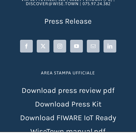
DISCOVER@WISE.TOWN | 075.97.24.382
Press Release
AREA STAMPA UFFICIALE
Download press review pdf
Download Press Kit
Download FIWARE IoT Ready
WiseTown manual.pdf