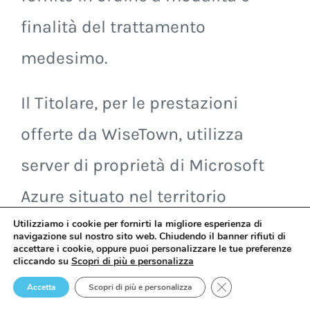
finalità del trattamento
medesimo.
Il Titolare, per le prestazioni
offerte da WiseTown, utilizza
server di proprietà di Microsoft
Azure situato nel territorio
Utilizziamo i cookie per fornirti la migliore esperienza di
dell’Unione Europea. I dati non
navigazione sul nostro sito web. Chiudendo il banner rifiuti di
accettare i cookie, oppure puoi personalizzare le tue preferenze
vengono generalmente trasferiti a
cliccando su
Scopri di più e personalizza
Close GDPR Cookie 
Soggetti terzi, tranne che in casi
Accetta
Scopri di più e personalizza