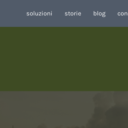
soluzioni
storie
blog
con