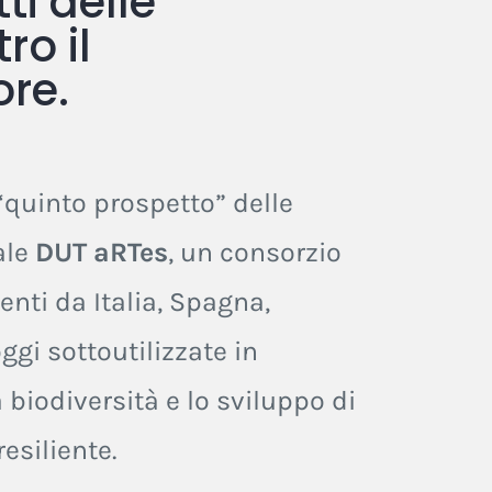
ti delle
ro il
ore.
“quinto prospetto” delle
ale
DUT aRTes
, un consorzio
enti da Italia, Spagna,
ggi sottoutilizzate in
a biodiversità e lo sviluppo di
esiliente.