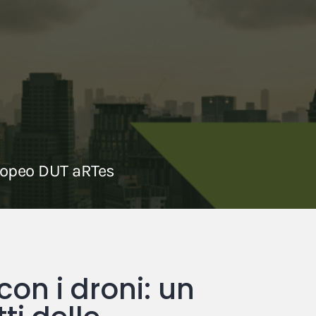
uropeo DUT aRTes
con i droni: un