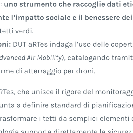
l:
uno strumento che raccoglie dati etic
e l’impatto sociale e il benessere dei 
etti verdi.
oni:
DUT aRTes indaga l’uso delle copertu
dvanced Air Mobility
), catalogando tramite
orme di atterraggio per droni.
RTes, che unisce il rigore del monitoragg
unta a definire standard di pianificazion
 trasformare i tetti da semplici elementi
logia supporta direttamente la sicurezza