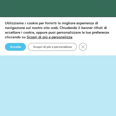
Utilizziamo i cookie per fornirti la migliore esperienza di
navigazione sul nostro sito web. Chiudendo il banner rifiuti di
accettare i cookie, oppure puoi personalizzare le tue preferenze
cliccando su
Scopri di più e personalizza
Close GDPR Cookie 
Accetta
Scopri di più e personalizza
la soluzione su
misura per te
WiseTown offre consulenza per
l’integrazione di
moduli standard