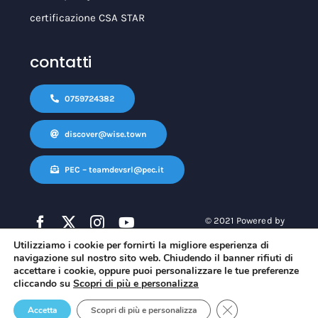
certificazione CSA STAR
contatti
0759724382
discover@wise.town
PEC – teamdevsrl@pec.it
© 2021 Powered by
Teamdev Ecosystem
|
POR-
Utilizziamo i cookie per fornirti la migliore esperienza di
FESR 2014-2020
navigazione sul nostro sito web. Chiudendo il banner rifiuti di
accettare i cookie, oppure puoi personalizzare le tue preferenze
cliccando su
Scopri di più e personalizza
Close GDPR Cookie 
Accetta
Scopri di più e personalizza