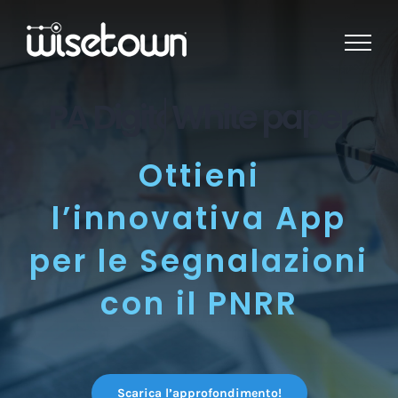
Skip
to
content
White
paper
Ottieni
l’innovativa App
per le Segnalazioni
con il PNRR