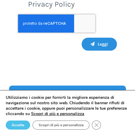
Ho letto e accetto la
Privacy Policy
Leggi
Utilizziamo i cookie per fornirti la migliore esperienza di
navigazione sul nostro sito web. Chiudendo il banner rifiuti di
Share this story!
accettare i cookie, oppure puoi personalizzare le tue preferenze
cliccando su
Scopri di più e personalizza
Close GDPR Cookie 
Accetta
Scopri di più e personalizza